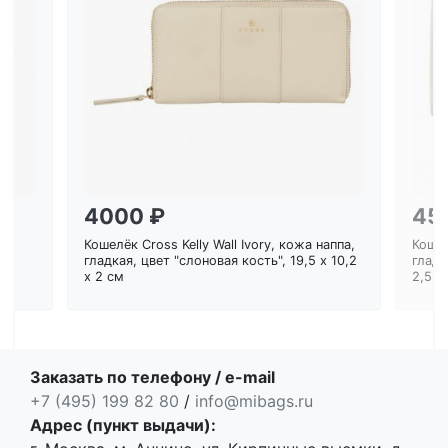
Загрузка...
4000 ₽
45
Кошелёк Cross Kelly Wall Ivory, кожа наппа,
Кошел
ем
гладкая, цвет "слоновая кость", 19,5 x 10,2
гладк
x 2 см
2,5 с
Заказать по телефону / e-mail
+7 (495) 199 82 80
/
info@mibags.ru
Адрес (пункт выдачи):