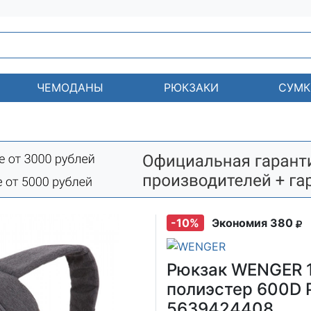
ЧЕМОДАНЫ
РЮКЗАКИ
СУМК
-10%
Экономия 380
Рюкзак WENGER 13
полиэстер 600D P
5639424408