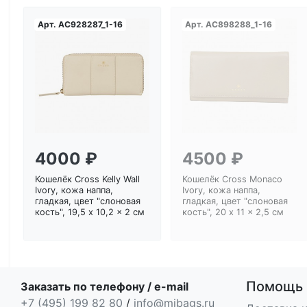
Арт.
AC928287_1-16
Арт.
AC898288_1-16
Загрузка...
Загрузка...
4000 ₽
4500 ₽
Кошелёк Cross Kelly Wall
Кошелёк Cross Monaco
Ivory, кожа наппа,
Ivory, кожа наппа,
гладкая, цвет "слоновая
гладкая, цвет "слоновая
кость", 19,5 x 10,2 x 2 см
кость", 20 x 11 x 2,5 см
Помощь
Заказать по телефону / e-mail
+7 (495) 199 82 80
/
info@mibags.ru