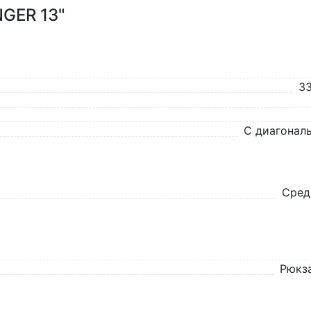
GER 13"
33
С диагональ
Сред
Рюкз