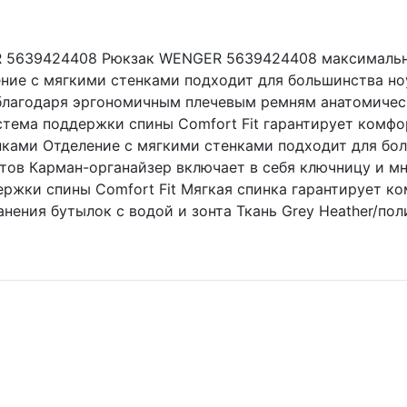
ER 5639424408 Рюкзак WENGER 5639424408 максимально
ение с мягкими стенками подходит для большинства но
благодаря эргономичным плечевым ремням анатомичес
стема поддержки спины Comfort Fit гарантирует комф
енками Отделение с мягкими стенками подходит для бо
етов Карман-органайзер включает в себя ключницу и м
ержки спины Comfort Fit Мягкая спинка гарантирует к
нения бутылок с водой и зонта Ткань Grey Heather/по