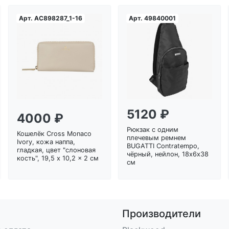
Арт.
AC898287_1-16
Арт.
49840001
Загрузка...
Загрузка...
5120 ₽
4000 ₽
Рюкзак с одним
Кошелёк Cross Monaco
плечевым ремнем
Ivory, кожа наппа,
BUGATTI Contratempo,
гладкая, цвет "слоновая
чёрный, нейлон, 18х6х38
кость", 19,5 x 10,2 x 2 см
см
Производители