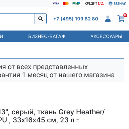
0
+7 (495) 199 82 80
И
БИЗНЕС-БАГАЖ
АКСЕССУАРЫ
", серый, ткань Grey Heather/
U , 33х16х45 см, 23 л -