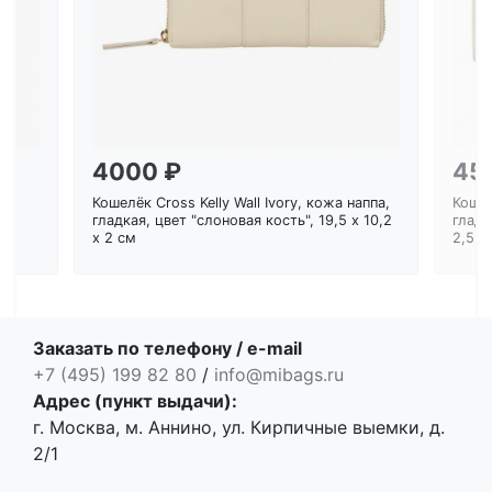
4000 ₽
45
Кошелёк Cross Kelly Wall Ivory, кожа наппа,
Кошел
ем
гладкая, цвет "слоновая кость", 19,5 x 10,2
гладк
x 2 см
2,5 с
Заказать по телефону / e-mail
+7 (495) 199 82 80
/
info@mibags.ru
Адрес (пункт выдачи):
г. Москва, м. Аннино, ул. Кирпичные выемки, д.
2/1