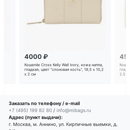
Загрузка...
4000 ₽
45
Кошелёк Cross Kelly Wall Ivory, кожа наппа,
Кошел
ем
гладкая, цвет "слоновая кость", 19,5 x 10,2
гладк
x 2 см
2,5 с
Заказать по телефону / e-mail
+7 (495) 199 82 80
/
info@mibags.ru
Адрес (пункт выдачи):
г. Москва, м. Аннино, ул. Кирпичные выемки, д.