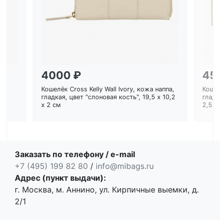
4000 ₽
45
Кошелёк Cross Kelly Wall Ivory, кожа наппа,
Кошел
ем
гладкая, цвет "слоновая кость", 19,5 x 10,2
гладк
x 2 см
2,5 с
Заказать по телефону / e-mail
+7 (495) 199 82 80
/
info@mibags.ru
Адрес (пункт выдачи):
г. Москва, м. Аннино, ул. Кирпичные выемки, д.
2/1