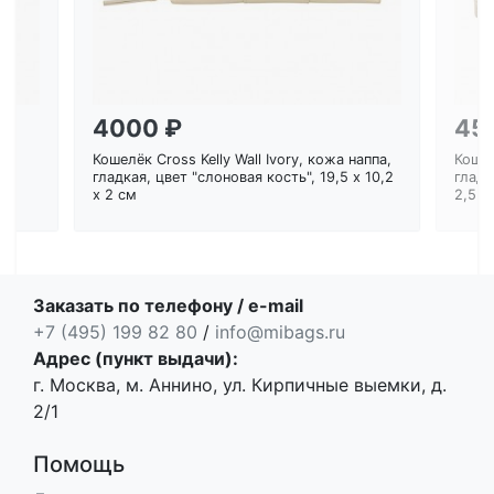
4000 ₽
45
Кошелёк Cross Kelly Wall Ivory, кожа наппа,
Кошел
ем
гладкая, цвет "слоновая кость", 19,5 x 10,2
гладк
x 2 см
2,5 с
Заказать по телефону / e-mail
+7 (495) 199 82 80
/
info@mibags.ru
Адрес (пункт выдачи):
г. Москва, м. Аннино, ул. Кирпичные выемки, д.
2/1
Помощь