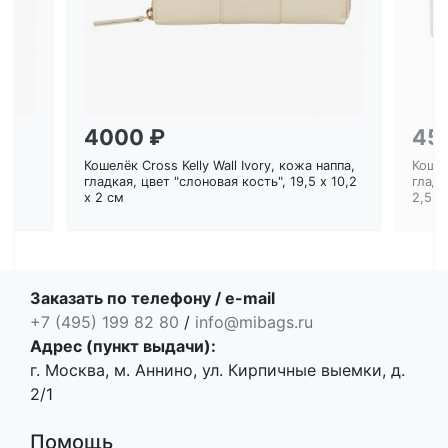
4000 ₽
45
Кошелёк Cross Kelly Wall Ivory, кожа наппа,
Кошел
ем
гладкая, цвет "слоновая кость", 19,5 x 10,2
гладк
x 2 см
2,5 с
Заказать по телефону / e-mail
+7 (495) 199 82 80
/
info@mibags.ru
Адрес (пункт выдачи):
г. Москва, м. Аннино, ул. Кирпичные выемки, д.
2/1
Помощь