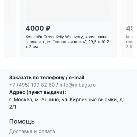
4000 ₽
45
Кошелёк Cross Kelly Wall Ivory, кожа наппа,
Кошел
ем
гладкая, цвет "слоновая кость", 19,5 x 10,2
гладк
x 2 см
2,5 с
Заказать по телефону / e-mail
+7 (495) 199 82 80
/
info@mibags.ru
Адрес (пункт выдачи):
г. Москва, м. Аннино, ул. Кирпичные выемки, д.
2/1
Помощь
Доставка и оплата