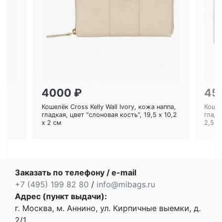
Загрузка...
4000 ₽
45
Кошелёк Cross Kelly Wall Ivory, кожа наппа,
Кошел
ем
гладкая, цвет "слоновая кость", 19,5 x 10,2
гладк
x 2 см
2,5 с
Заказать по телефону / e-mail
+7 (495) 199 82 80
/
info@mibags.ru
Адрес (пункт выдачи):
г. Москва, м. Аннино, ул. Кирпичные выемки, д.
2/1