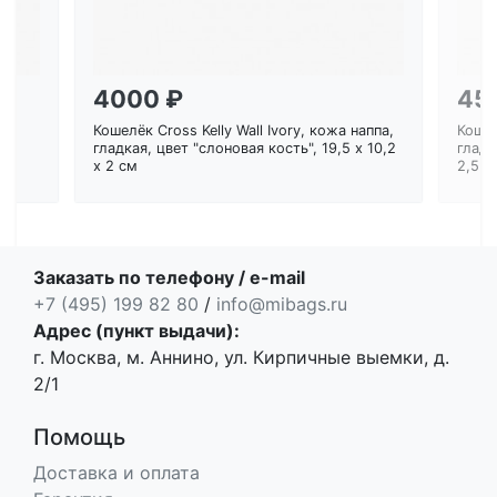
4000 ₽
45
Кошелёк Cross Kelly Wall Ivory, кожа наппа,
Кошел
ем
гладкая, цвет "слоновая кость", 19,5 x 10,2
гладк
x 2 см
2,5 с
Заказать по телефону / e-mail
+7 (495) 199 82 80
/
info@mibags.ru
Адрес (пункт выдачи):
г. Москва, м. Аннино, ул. Кирпичные выемки, д.
2/1
Помощь
Доставка и оплата