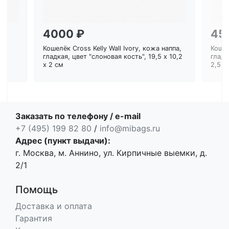
4000 ₽
45
Кошелёк Cross Kelly Wall Ivory, кожа наппа,
Кошел
ем
гладкая, цвет "слоновая кость", 19,5 x 10,2
гладк
x 2 см
2,5 с
Заказать по телефону / e-mail
+7 (495) 199 82 80
/
info@mibags.ru
Адрес (пункт выдачи):
г. Москва, м. Аннино, ул. Кирпичные выемки, д.
2/1
Помощь
Доставка и оплата
Гарантия