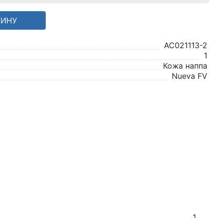
ЗИНУ
AC021113-2
1
Кожа наппа
Nueva FV
1