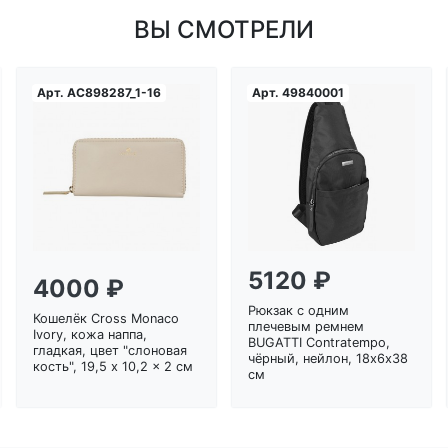
ВЫ СМОТРЕЛИ
Арт.
AC898287_1-16
Арт.
49840001
Загрузка...
Загрузка...
5120 ₽
4000 ₽
Рюкзак с одним
Кошелёк Cross Monaco
плечевым ремнем
Ivory, кожа наппа,
BUGATTI Contratempo,
гладкая, цвет "слоновая
чёрный, нейлон, 18х6х38
кость", 19,5 x 10,2 x 2 см
см