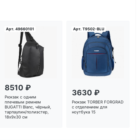
Арт.
49660101
Арт.
T9502-BLU
Загрузка...
Загрузка...
8510 ₽
3630 ₽
Рюкзак с одним
плечевым ремнем
Рюкзак TORBER FORGRAD
BUGATTI Blanc, чёрный,
с отделением для
тарпаулин/полиэстер,
ноутбука 15
18х9х30 см