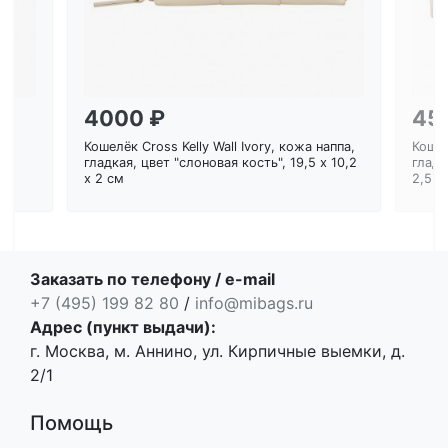
4000 ₽
45
Кошелёк Cross Kelly Wall Ivory, кожа наппа,
Кошел
ем
гладкая, цвет "слоновая кость", 19,5 x 10,2
гладк
x 2 см
2,5 с
Заказать по телефону / e-mail
+7 (495) 199 82 80
/
info@mibags.ru
Адрес (пункт выдачи):
г. Москва, м. Аннино, ул. Кирпичные выемки, д.
2/1
Помощь