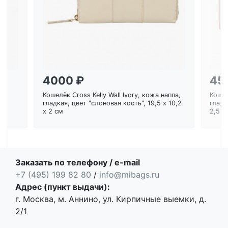
4000 ₽
45
Кошелёк Cross Kelly Wall Ivory, кожа наппа,
Кошел
ем
гладкая, цвет "слоновая кость", 19,5 x 10,2
гладк
x 2 см
2,5 с
Заказать по телефону / e-mail
+7 (495) 199 82 80
/
info@mibags.ru
Адрес (пункт выдачи):
г. Москва, м. Аннино, ул. Кирпичные выемки, д.
2/1