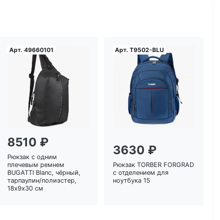
Арт.
49660101
Арт.
T9502-BLU
Загрузка...
Загрузка...
8510 ₽
3630 ₽
Рюкзак с одним
плечевым ремнем
Рюкзак TORBER FORGRAD
BUGATTI Blanc, чёрный,
с отделением для
тарпаулин/полиэстер,
ноутбука 15
18х9х30 см