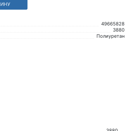
ЗИНУ
49665828
3880
Полиуретан
3880