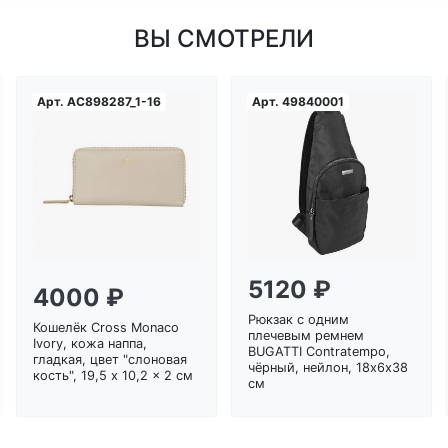
ВЫ СМОТРЕЛИ
Арт.
AC898287_1-16
Арт.
49840001
Загрузка...
Загрузка...
5120 ₽
4000 ₽
Рюкзак с одним
Кошелёк Cross Monaco
плечевым ремнем
Ivory, кожа наппа,
BUGATTI Contratempo,
гладкая, цвет "слоновая
чёрный, нейлон, 18х6х38
кость", 19,5 x 10,2 x 2 см
см