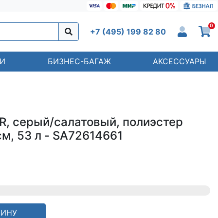
0
+7 (495) 199 82 80
И
БИЗНЕС-БАГАЖ
АКСЕССУАРЫ
, серый/салатовый, полиэстер
м, 53 л - SA72614661
ЗИНУ