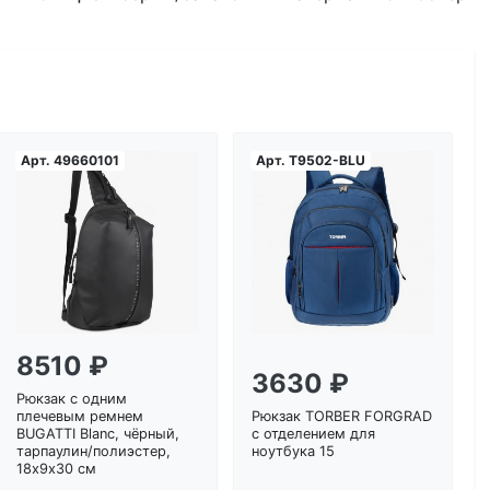
Арт.
49660101
Арт.
T9502-BLU
Загрузка...
Загрузка...
8510 ₽
3630 ₽
Рюкзак с одним
плечевым ремнем
Рюкзак TORBER FORGRAD
BUGATTI Blanc, чёрный,
с отделением для
тарпаулин/полиэстер,
ноутбука 15
18х9х30 см