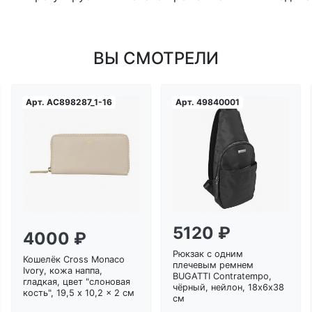
ВЫ СМОТРЕЛИ
Арт.
AC898287_1-16
Арт.
49840001
Загрузка...
Загрузка...
5120 ₽
4000 ₽
Рюкзак с одним
Кошелёк Cross Monaco
плечевым ремнем
Ivory, кожа наппа,
BUGATTI Contratempo,
гладкая, цвет "слоновая
чёрный, нейлон, 18х6х38
кость", 19,5 x 10,2 x 2 см
см