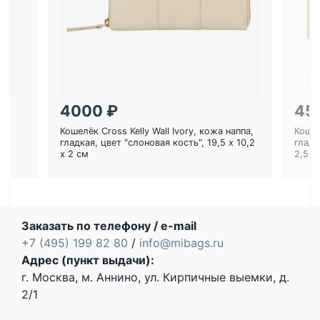
4000 ₽
45
Кошелёк Cross Kelly Wall Ivory, кожа наппа,
Кошел
ем
гладкая, цвет "слоновая кость", 19,5 x 10,2
гладк
x 2 см
2,5 с
Заказать по телефону / e-mail
+7 (495) 199 82 80
/
info@mibags.ru
Адрес (пункт выдачи):
г. Москва, м. Аннино, ул. Кирпичные выемки, д.
2/1