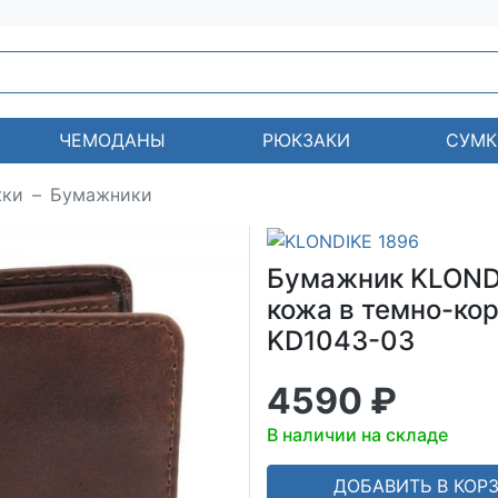
ЧЕМОДАНЫ
РЮКЗАКИ
СУМК
жки
Бумажники
Бумажник KLONDI
кожа в темно-кори
KD1043-03
4590 ₽
В наличии на складе
ДОБАВИТЬ В КОР