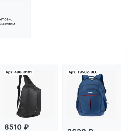
Amos»,
ричневом
Арт.
49660101
Арт.
T9502-BLU
Загрузка...
Загрузка...
8510 ₽