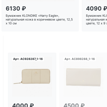
6130 ₽
4090 
Бумажник KLONDIKE «Harry Eagle»,
Бумажник KL
натуральная кожа в коричневом цвете, 12,5
натуральная 
х 10 см
цвете, 12 х 9 
Арт.
AC928287_1-16
Арт.
AC898288_1-16
Загрузка...
Загрузка...
4000 ₽
4500 ₽