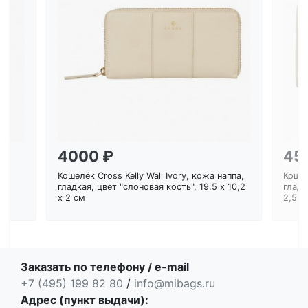
Загрузка...
4000 ₽
45
Кошелёк Cross Kelly Wall Ivory, кожа наппа,
Кошел
ем
гладкая, цвет "слоновая кость", 19,5 x 10,2
гладк
x 2 см
2,5 с
Заказать по телефону / e-mail
+7 (495) 199 82 80
/
info@mibags.ru
Адрес (пункт выдачи):