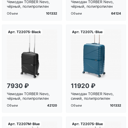
Чемодан TORBER Nevo,
Чемодан TORBER Nevo,
чёрный, полипропилен
чёрный, полипропилен
101332
64124
Объем
Объем
Арт.
T2207S-Black
Арт.
T2207L-Blue
Загрузка...
Загрузка...
7930 ₽
11920 ₽
Чемодан TORBER Nevo,
Чемодан TORBER Nevo,
чёрный, полипропилен
синий, полипропилен
42120
101332
Объем
Объем
Арт.
T2207M-Blue
Арт.
T2207S-Blue