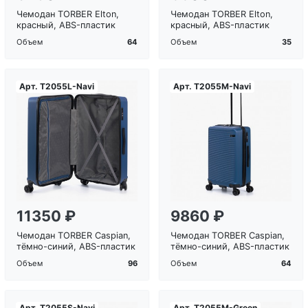
Чемодан TORBER Elton,
Чемодан TORBER Elton,
красный, ABS-пластик
красный, ABS-пластик
64
35
Объем
Объем
Арт.
T2055L-Navi
Арт.
T2055M-Navi
Загрузка...
Загрузка...
11350 ₽
9860 ₽
Чемодан TORBER Caspian,
Чемодан TORBER Caspian,
тёмно-синий, ABS-пластик
тёмно-синий, ABS-пластик
96
64
Объем
Объем
Арт.
T2055S-Navi
Арт.
T2055M-Green