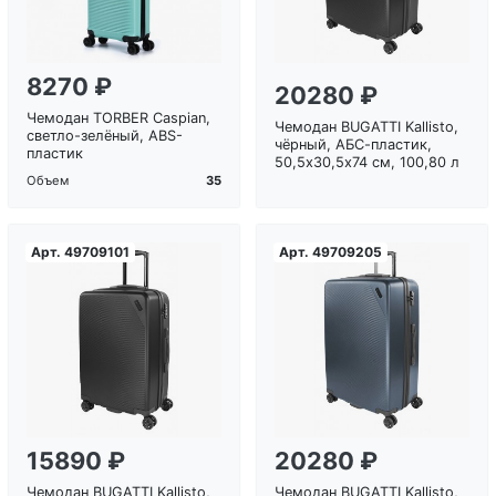
8270 ₽
20280 ₽
Чемодан TORBER Caspian,
Чемодан BUGATTI Kallisto,
светло-зелёный, ABS-
чёрный, АБС-пластик,
пластик
50,5х30,5х74 см, 100,80 л
35
Объем
Арт.
49709101
Арт.
49709205
Загрузка...
Загрузка...
15890 ₽
20280 ₽
Чемодан BUGATTI Kallisto,
Чемодан BUGATTI Kallisto,