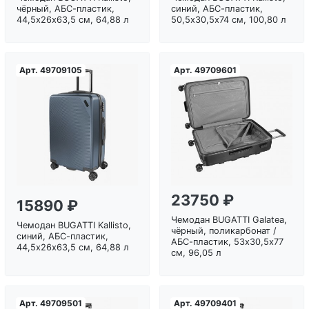
чёрный, АБС-пластик,
синий, АБС-пластик,
44,5х26х63,5 см, 64,88 л
50,5х30,5х74 см, 100,80 л
Арт.
49709105
Арт.
49709601
Загрузка...
Загрузка...
23750 ₽
15890 ₽
Чемодан BUGATTI Galatea,
Чемодан BUGATTI Kallisto,
чёрный, поликарбонат /
синий, АБС-пластик,
АБС-пластик, 53х30,5х77
44,5х26х63,5 см, 64,88 л
см, 96,05 л
Арт.
49709501
Арт.
49709401