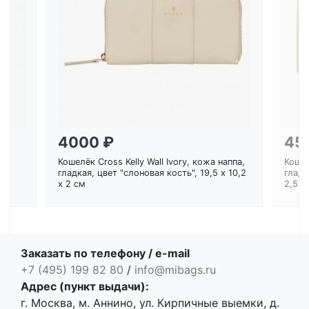
Загрузка...
4000 ₽
45
Кошелёк Cross Kelly Wall Ivory, кожа наппа,
Кошел
ем
гладкая, цвет "слоновая кость", 19,5 x 10,2
гладк
x 2 см
2,5 с
Заказать по телефону / e-mail
+7 (495) 199 82 80
/
info@mibags.ru
Адрес (пункт выдачи):
г. Москва, м. Аннино, ул. Кирпичные выемки, д.