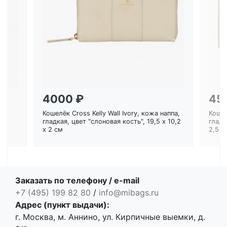
Загрузка...
4000 ₽
45
Кошелёк Cross Kelly Wall Ivory, кожа наппа,
Кошел
ем
гладкая, цвет "слоновая кость", 19,5 x 10,2
гладк
x 2 см
2,5 с
Заказать по телефону / e-mail
+7 (495) 199 82 80
/
info@mibags.ru
Адрес (пункт выдачи):
г. Москва, м. Аннино, ул. Кирпичные выемки, д.