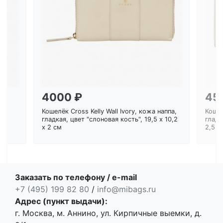
Загрузка...
4000 ₽
45
Кошелёк Cross Kelly Wall Ivory, кожа наппа,
Кошел
ем
гладкая, цвет "слоновая кость", 19,5 x 10,2
гладк
x 2 см
2,5 с
Заказать по телефону / e-mail
+7 (495) 199 82 80
/
info@mibags.ru
Адрес (пункт выдачи):
г. Москва, м. Аннино, ул. Кирпичные выемки, д.