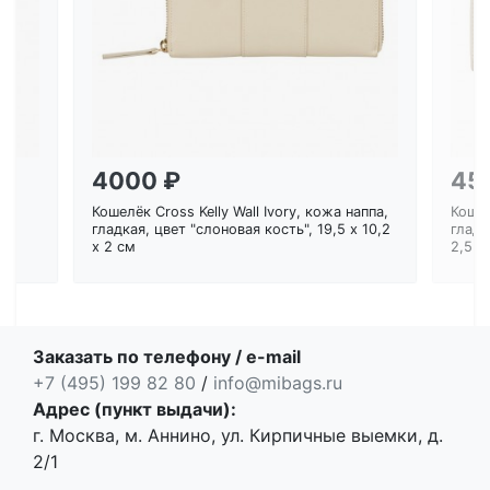
Загрузка...
4000 ₽
45
Кошелёк Cross Kelly Wall Ivory, кожа наппа,
Кошел
ем
гладкая, цвет "слоновая кость", 19,5 x 10,2
гладк
x 2 см
2,5 с
Заказать по телефону / e-mail
+7 (495) 199 82 80
/
info@mibags.ru
Адрес (пункт выдачи):
г. Москва, м. Аннино, ул. Кирпичные выемки, д.
2/1