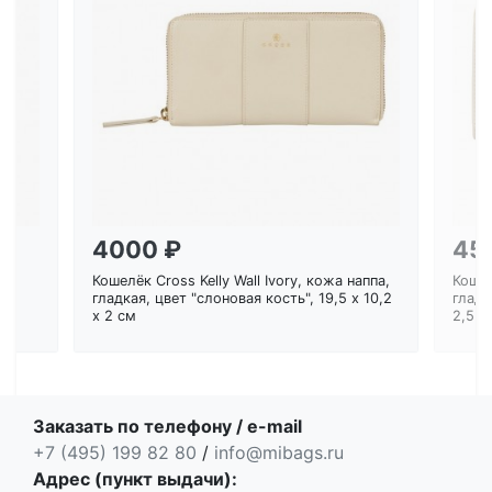
Загрузка...
4000 ₽
45
Кошелёк Cross Kelly Wall Ivory, кожа наппа,
Кошел
ем
гладкая, цвет "слоновая кость", 19,5 x 10,2
гладк
x 2 см
2,5 с
Заказать по телефону / e-mail
+7 (495) 199 82 80
/
info@mibags.ru
Адрес (пункт выдачи):