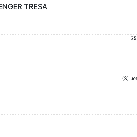
WENGER TRESA
35
(S) ч