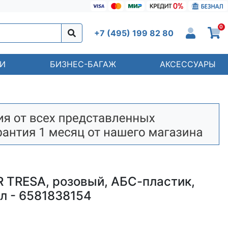
0
+7 (495) 199 82 80
И
БИЗНЕС-БАГАЖ
АКСЕССУАРЫ
TRESA, розовый, АБС-пластик,
л - 6581838154