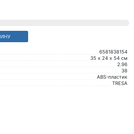
ЗИНУ
6581838154
35 х 24 х 54 см
2.96
38
ABS-пластик
TRESA