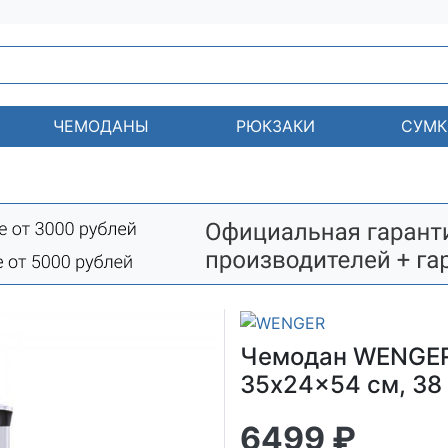
ЧЕМОДАНЫ
РЮКЗАКИ
СУМК
Чемодан WENGER 
35x24x54 см, 38 
6499 ₽