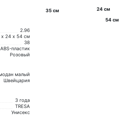
24 см
35 см
54 см
2.96
 х 24 х 54 см
38
ABS-пластик
Розовый
емодан малый
Швейцария
3 года
TRESA
Унисекс