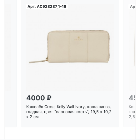
Арт.
AC928287_1-16
Арт.
Загрузка...
4000 ₽
45
Кошелёк Cross Kelly Wall Ivory, кожа наппа,
Кошел
ем
гладкая, цвет "слоновая кость", 19,5 x 10,2
гладк
x 2 см
2,5 с