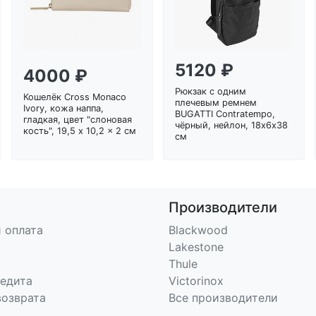
5120 ₽
4000 ₽
Рюкзак с одним
Кошелёк Cross Monaco
плечевым ремнем
Ivory, кожа наппа,
BUGATTI Contratempo,
гладкая, цвет "слоновая
чёрный, нейлон, 18х6х38
кость", 19,5 x 10,2 x 2 см
см
Производители
 оплата
Blackwood
Lakestone
Thule
редита
Victorinox
возврата
Все производители