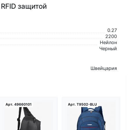
 RFID защитой
0.27
2200
Нейлон
Черный
Швейцария
Арт.
49660101
Арт.
T9502-BLU
Загрузка...
Загрузка...