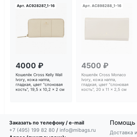
Арт.
AC928287_1-16
Арт.
AC898288_1-16
Загрузка...
Загрузка...
4000 ₽
4500 ₽
Кошелёк Cross Kelly Wall
Кошелёк Cross Monaco
Ivory, кожа наппа,
Ivory, кожа наппа,
гладкая, цвет "слоновая
гладкая, цвет "слоновая
кость", 19,5 x 10,2 x 2 см
кость", 20 x 11 x 2,5 см
Помощь
Заказать по телефону / e-mail
+7 (495) 199 82 80
/
info@mibags.ru
Доставка и