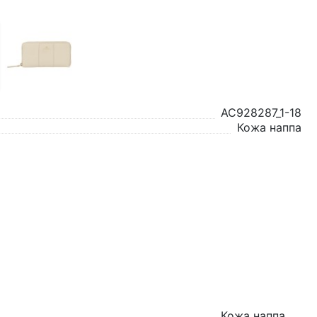
AC928287_1-18
Кожа наппа
Кожа наппа