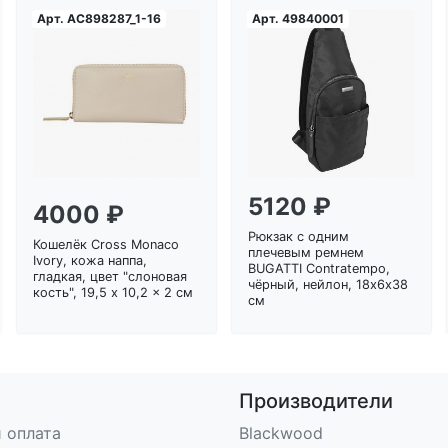
Арт.
AC898287_1-16
Арт.
49840001
Загрузка...
Загрузка...
5120 ₽
4000 ₽
Рюкзак с одним
Кошелёк Cross Monaco
плечевым ремнем
Ivory, кожа наппа,
BUGATTI Contratempo,
гладкая, цвет "слоновая
чёрный, нейлон, 18х6х38
кость", 19,5 x 10,2 x 2 см
см
Производители
 оплата
Blackwood