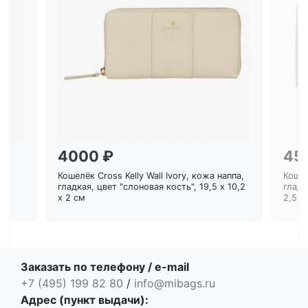
Загрузка...
4000 ₽
45
Кошелёк Cross Kelly Wall Ivory, кожа наппа,
Кошел
ем
гладкая, цвет "слоновая кость", 19,5 x 10,2
гладк
x 2 см
2,5 с
Заказать по телефону / e-mail
+7 (495) 199 82 80
/
info@mibags.ru
Адрес (пункт выдачи):