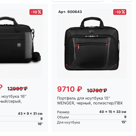
Арт.
600643
-10
-10
Загрузка...
Загрузка...
₽
9710 ₽
12990 ₽
10790 ₽
ноутбука 16''
Портфель для ноутбука 15''
ный/серый,
WENGER, черный, полиэстер/ПВХ
40 x 15 x 33 см
Размер
43 x 9 x 31 см
9
Объем
9
15"
Для ноутбука
16"