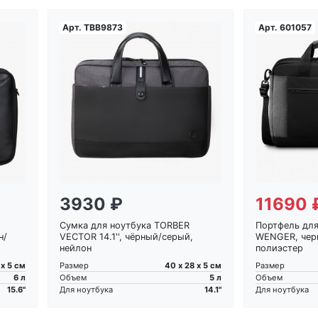
Арт.
TBB9873
Арт.
601057
Загрузка...
3930 ₽
11690 
Сумка для ноутбука TORBER
Портфель для 
н/
VECTOR 14.1'', чёрный/серый,
WENGER, чер
нейлон
полиэстер
 х 5 см
40 х 28 х 5 см
Размер
Размер
6 л
5 л
Объем
Объем
15.6"
14.1"
Для ноутбука
Для ноутбука