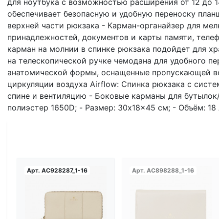
для ноутбука с возможностью расширения от 12 до 1
обеспечивает безопасную и удобную переноску план
верхней части рюкзака - Карман-органайзер для ме
принадлежностей, документов и карты памяти, телеф
карман на молнии в спинке рюкзака подойдет для хр
на телескопической ручке чемодана для удобного п
анатомической формы, оснащенные пропускающей во
циркуляции воздуха Airflow: Спинка рюкзака с сист
спине и вентиляцию - Боковые карманы для бутылок/
полиэстер 1650D; - Размер: 30x18x45 см; - Объём: 18 
Арт.
AC928287_1-16
Арт.
AC898288_1-16
Загрузка...
Загрузка...