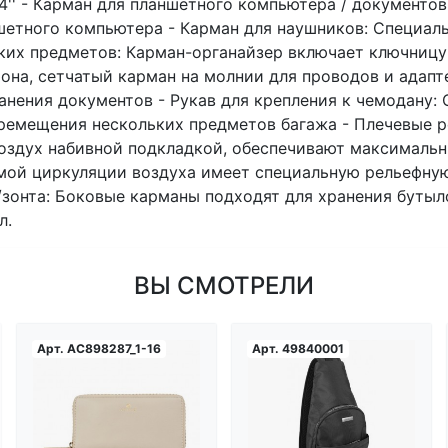
4'' - Карман для планшетного компьютера / документо
шетного компьютера - Карман для наушников: Специал
лких предметов: Карман-органайзер включает ключниц
она, сетчатый карман на молнии для проводов и адапт
анения документов - Рукав для крепления к чемодану:
еремещения нескольких предметов багажа - Плечевые 
здух набивной подкладкой, обеспечивают максимальн
емой циркуляции воздуха имеет специальную рельефную
зонта: Боковые карманы подходят для хранения бутыло
л.
ВЫ СМОТРЕЛИ
Арт.
AC898287_1-16
Арт.
49840001
Загрузка...
Загрузка...