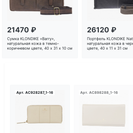
21470 ₽
26120 ₽
Сумка KLONDIKE «Barry»,
Портфель KLONDIKE Nati
натуральная кожа в темно-
натуральная кожа в че
коричневом цвете, 40 х 31 х 10 см
цвете, 40 х 11 х 31 см
Арт.
AC928287_1-16
Арт.
AC898288_1-16
Загрузка...
Загрузка...