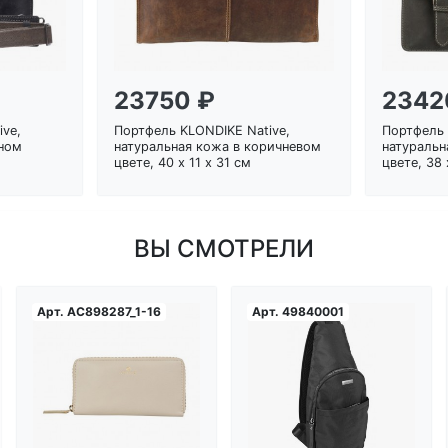
23750 ₽
2342
ve,
Портфель KLONDIKE Native,
Портфель 
рном
натуральная кожа в коричневом
натуральн
цвете, 40 х 11 х 31 см
цвете, 38 
ВЫ СМОТРЕЛИ
Арт.
AC898287_1-16
Арт.
49840001
Загрузка...
Загрузка...