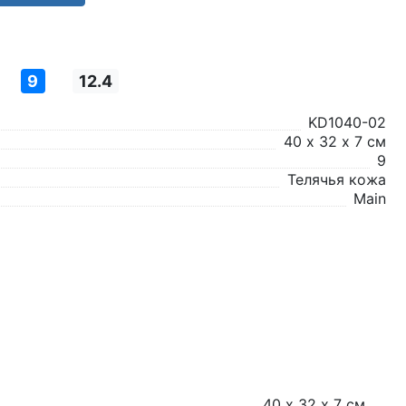
9
12.4
KD1040-02
40 х 32 х 7 см
9
Телячья кожа
Main
40 х 32 х 7 см