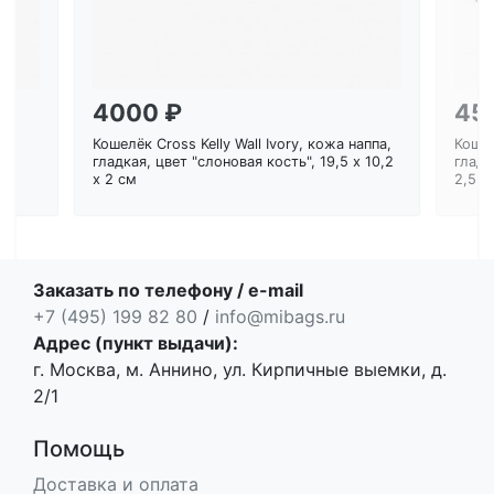
4000 ₽
45
Кошелёк Cross Kelly Wall Ivory, кожа наппа,
Кошел
ем
гладкая, цвет "слоновая кость", 19,5 x 10,2
гладк
x 2 см
2,5 с
Заказать по телефону / e-mail
+7 (495) 199 82 80
/
info@mibags.ru
Адрес (пункт выдачи):
г. Москва, м. Аннино, ул. Кирпичные выемки, д.
2/1
Помощь
Доставка и оплата