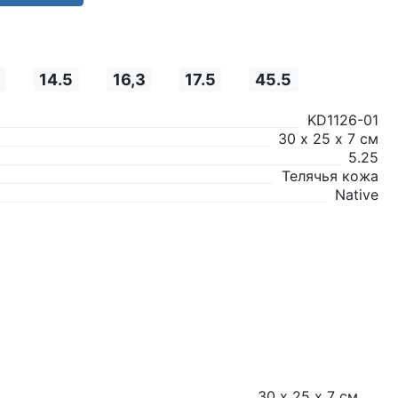
14.5
16,3
17.5
45.5
KD1126-01
30 х 25 х 7 см
5.25
Телячья кожа
Native
30 х 25 х 7 см