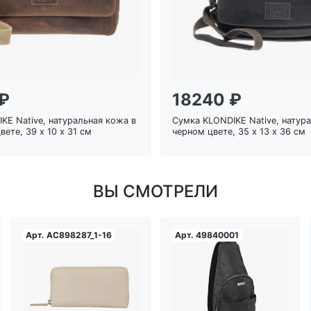
₽
18240 ₽
KE Native, натуральная кожа в
Сумка KLONDIKE Native, натур
ете, 39 х 10 х 31 см
черном цвете, 35 х 13 х 36 см
ВЫ СМОТРЕЛИ
Арт.
AC898287_1-16
Арт.
49840001
Загрузка...
Загрузка...