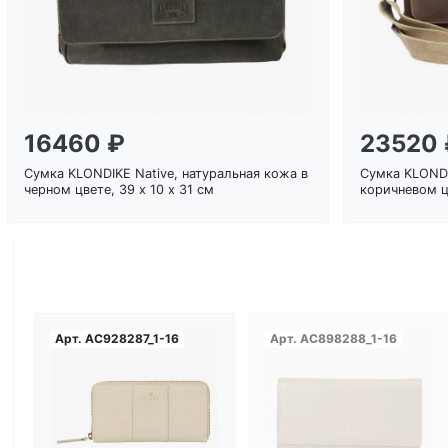
16460 ₽
23520 
Сумка KLONDIKE Native, натуральная кожа в
Сумка KLONDI
черном цвете, 39 х 10 х 31 см
коричневом цв
Арт.
AC928287_1-16
Арт.
AC898288_1-16
Загрузка...
Загрузка...