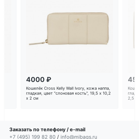
Загрузка...
4000 ₽
45
Кошелёк Cross Kelly Wall Ivory, кожа наппа,
Кошел
ем
гладкая, цвет "слоновая кость", 19,5 x 10,2
гладк
x 2 см
2,5 с
Заказать по телефону / e-mail
+7 (495) 199 82 80
/
info@mibags.ru