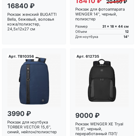
18410 ₽
20450 ₽
16840 ₽
Рюкзак для фотоаппарата
WENGER 14'', черный,
Рюкзак женский BUGATTI
полиэстер
Bella, бежевый, воловья
кожа/полиэстер,
31 x 18 x 44 см
Размер
24,5х12х27 см
12
Объем
14"
Для ноутбука
Арт.
TB10356
Арт.
612735
Загрузка...
Загрузка...
3990 ₽
9000 ₽
Рюкзак для ноутбука
Рюкзак WENGER XE Tryal
TORBER VECTOR 15,6'',
15.6", черный,
синий, нейлон/полиэстер
переработанный ПЭТ/