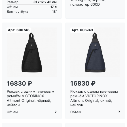
31 х 12 х 46 см
Размер
полиэстер 600D
17 л
Объем
18"
Для ноутбука
Арт.
606748
Арт.
606749
Загрузка...
Загрузка...
16830 ₽
16830 ₽
Рюкзак с одним плечевым
Рюкзак с одним плечевым
ремнём VICTORINOX
ремнём VICTORINOX
Altmont Original, чёрный,
Altmont Original, синий,
нейлон
нейлон
7
7
Объем
Объем