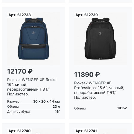
Арт.
612738
Арт.
612739
Загрузка...
Загрузка...
12170 ₽
11890 ₽
Рюкзак WENGER XE Resist
Рюкзак WENGER XE
16", синий,
Professional 15.6", черный,
переработанный ПЭТ/
переработанный ПЭТ/
Полиэстер.
Полиэстер.
30 х 20 х 44 см
Размер
23 л
Объем
10152
Объем
16"
Для ноутбука
Арт.
612740
Арт.
612741