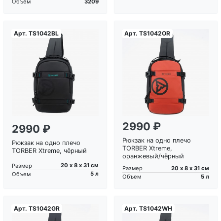
3209
Объем
Арт.
TS1042BL
Арт.
TS1042OR
Загрузка...
Загрузка...
2990 ₽
2990 ₽
Рюкзак на одно плечо
Рюкзак на одно плечо
TORBER Xtreme,
TORBER Xtreme, чёрный
оранжевый/чёрный
20 х 8 х 31 см
Размер
20 х 8 х 31 см
Размер
5 л
Объем
5 л
Объем
Арт.
TS1042GR
Арт.
TS1042WH