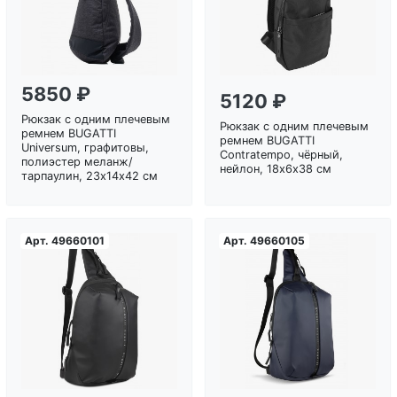
5850 ₽
5120 ₽
Рюкзак с одним плечевым
Рюкзак с одним плечевым
ремнем BUGATTI
ремнем BUGATTI
Universum, графитовы,
Contratempo, чёрный,
полиэстер меланж/
нейлон, 18х6х38 см
тарпаулин, 23х14х42 см
Арт.
49660101
Арт.
49660105
Загрузка...
Загрузка...