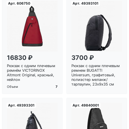
Арт.
606750
Арт.
49393101
Загрузка...
Загрузка...
16830 ₽
3700 ₽
Рюкзак с одним плечевым
Рюкзак с одним плечевым
ремнём VICTORINOX
ремнем BUGATTI
Altmont Original, красный,
Universum, графитовый,
нейлон
полиэстер меланж/
тарпаулин, 23х9х35 см
7
Объем
Арт.
49393301
Арт.
49840001
Загрузка...
Загрузка...