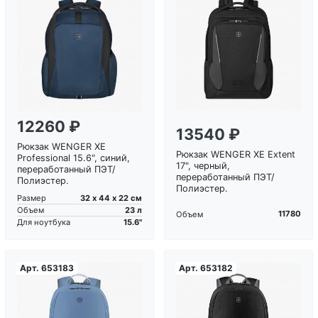
Загрузка...
Загрузка...
12260 ₽
13540 ₽
Рюкзак WENGER XE
Рюкзак WENGER XE Extent
Professional 15.6", синий,
17", черный,
переработанный ПЭТ/
переработанный ПЭТ/
Полиэстер.
Полиэстер.
32 х 44 х 22 см
Размер
23 л
Объем
11780
Объем
15.6"
Для ноутбука
Арт.
653183
Арт.
653182