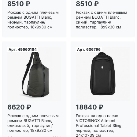
8510 ₽
8510 ₽
Рюкзак с одним плечевым
Рюкзак с одним плечевым
ремнем BUGATTI Blanc,
ремнем BUGATTI Blanc,
чёрный, тарпаулин/
синий, тарпаулин/
полиэстер, 18х9х30 см
полиэстер, 18х9х30 см
Арт.
49660184
Арт.
606796
Загрузка...
Загрузка...
6620 ₽
18840 ₽
Рюкзак с одним плечевым
Рюкзак на одно плечо
ремнем BUGATTI Blanc,
VICTORINOX Altmont
оливковый, тарпаулин/
Professional Tablet Sling,
полиэстер, 18х9х30 см
чёрный, полиэстер,
24x10x39 см