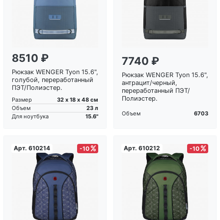
Загрузка...
Загрузка...
8510 ₽
7740 ₽
Рюкзак WENGER Tyon 15.6",
Рюкзак WENGER Tyon 15.6",
голубой, переработанный
антрацит/черный,
ПЭТ/Полиэстер.
переработанный ПЭТ/
Полиэстер.
32 х 18 х 48 см
Размер
23 л
Объем
6703
Объем
15.6"
Для ноутбука
Арт.
610214
Арт.
610212
-10
-10
Загрузка...
Загрузка...