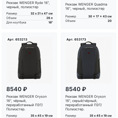
Рюкзак WENGER Ryde 16",
Рюкзак WENGER Quadma
черный, полиэстер
16'', черный, полиэстер
32 х 21 х 47 см
Размер
30 x 17 x 43 см
Размер
26 л
Объем
20
Объем
16"
Для ноутбука
Арт.
653213
Арт.
653173
Загрузка...
Загрузка...
8540 ₽
8540 ₽
Рюкзак WENGER Oryson
Рюкзак WENGER Oryson
16", чёрный,
16", серый/чёрный,
переработанный ПЭТ/
переработанный ПЭТ/
Полиэстер.
Полиэстер.
35 х 45 х 19 см
35 х 45 х 19 см
Размер
Размер