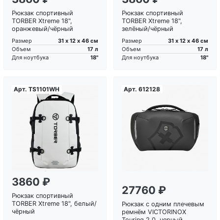
Рюкзак спортивный
Рюкзак спортивный
TORBER Xtreme 18",
TORBER Xtreme 18",
оранжевый/чёрный
зелёный/чёрный
31 х 12 х 46 см
31 х 12 х 46 см
Размер
Размер
17 л
17 л
Объем
Объем
18"
18"
Для ноутбука
Для ноутбука
Арт.
TS1101WH
Арт.
612128
Загрузка...
Загрузка...
3860 ₽
27760 ₽
Рюкзак спортивный
TORBER Xtreme 18", белый/
Рюкзак с одним плечевым
чёрный
ремнём VICTORINOX
Touring 2.0, черный,