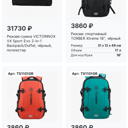
3860 ₽
31730 ₽
Рюкзак спортивный
Рюкзак-сумка VICTORINOX
TORBER Xtreme 18", чёрный
VX Sport Evo 2-in-1
31 х 12 х 46 см
Backpack/Duffel, чёрный,
Размер
полиэстер
17 л
Объем
18"
Для ноутбука
Арт.
TS1101OR
Арт.
TS1101GR
Загрузка...
Загрузка...
3860 ₽
3860 ₽