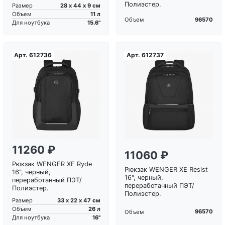
Полиэстер.
28 х 44 х 9 см
Размер
11 л
Объем
96570
Объем
15.6"
Для ноутбука
Арт.
612736
Арт.
612737
Загрузка...
Загрузка...
11260 ₽
11060 ₽
Рюкзак WENGER XE Ryde
Рюкзак WENGER XE Resist
16", черный,
16", черный,
переработанный ПЭТ/
переработанный ПЭТ/
Полиэстер.
Полиэстер.
33 х 22 х 47 см
Размер
26 л
Объем
96570
Объем
16"
Для ноутбука