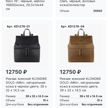
Nero 16'', чёрный, нейлон
Clark, чёрный, воловья
1680D/кожа, 29,5х14х44
кожа/полиэстер
см
25500
Объем
Арт.
KD1276-01
Арт.
KD1276-04
Загрузка...
Загрузка...
12750 ₽
12750 ₽
Рюкзак женский KLONDIKE
Рюкзак женский KLONDIKE
GOLD «Miki», натуральная
GOLD «Miki», натуральная
кожа в черном цвете, 39 х
кожа в коньячном цвете,
32 х 14,5 см
39 х 32 х 14,5 см
39 х 32 х 14.5 см
39 х 32 х 14.5 см
Размер
Размер
15 л
15 л
Объем
Объем
Без отделения
Без отделения
Для ноутбука
Для ноутбука