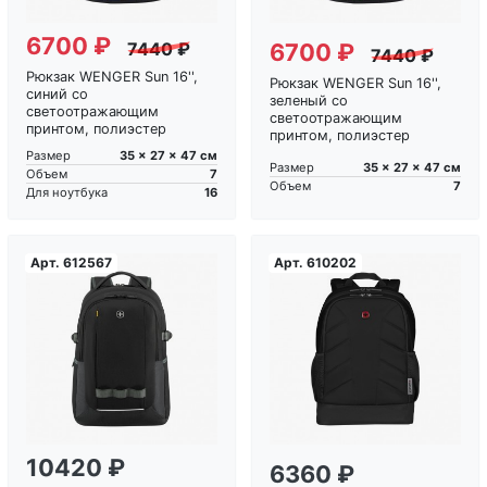
6700 ₽
6700 ₽
7440 ₽
7440 ₽
Рюкзак WENGER Sun 16'',
Рюкзак WENGER Sun 16'',
синий со
зеленый со
светоотражающим
светоотражающим
принтом, полиэстер
принтом, полиэстер
35 x 27 x 47 см
Размер
35 x 27 x 47 см
Размер
7
Объем
7
Объем
16
Для ноутбука
Арт.
612567
Арт.
610202
Загрузка...
Загрузка...
10420 ₽
6360 ₽