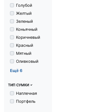
Голубой
Желтый
Зеленый
Коньячный
Коричневый
Красный
Мятный
Оливковый
Серебристый
Ещё 6
Серо-черный
ТИП СУМКИ
Серый
Синий
Наплечная
Черный
Портфель
серый