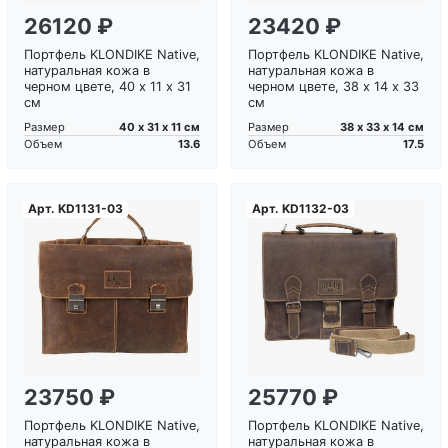
26120 ₽
23420 ₽
Портфель KLONDIKE Native,
Портфель KLONDIKE Native,
натуральная кожа в
натуральная кожа в
черном цвете, 40 х 11 х 31
черном цвете, 38 х 14 х 33
см
см
40 х 31 х 11 см
38 х 33 х 14 см
Размер
Размер
13.6
17.5
Объем
Объем
Арт.
KD1131-03
Арт.
KD1132-03
Загрузка...
Загрузка...
23750 ₽
25770 ₽
Портфель KLONDIKE Native,
Портфель KLONDIKE Native,
натуральная кожа в
натуральная кожа в