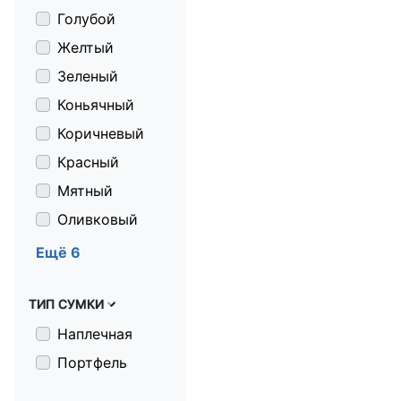
Голубой
Желтый
Зеленый
Коньячный
Коричневый
Красный
Мятный
Оливковый
Серебристый
Ещё 6
Серо-черный
ТИП СУМКИ
Серый
Синий
Наплечная
Черный
Портфель
серый