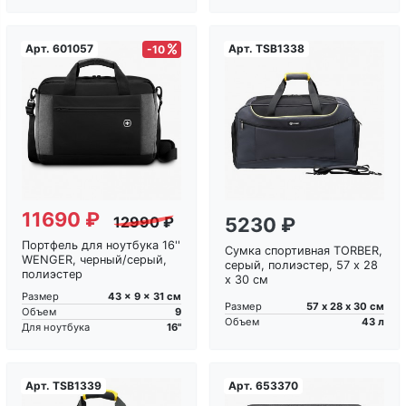
Арт.
601057
Арт.
TSB1338
-10
11690 ₽
5230 ₽
12990 ₽
Портфель для ноутбука 16''
Сумка спортивная TORBER,
WENGER, черный/серый,
серый, полиэстер, 57 х 28
полиэстер
х 30 см
43 x 9 x 31 см
Размер
57 х 28 х 30 см
Размер
9
Объем
43 л
Объем
16"
Для ноутбука
Арт.
TSB1339
Арт.
653370