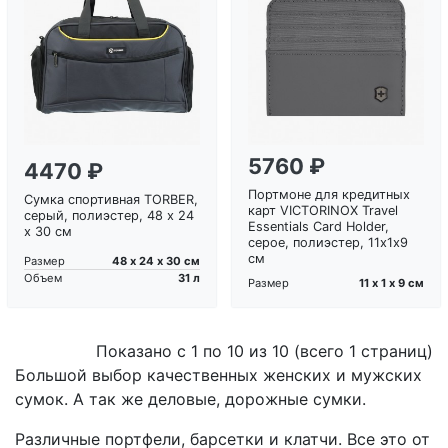
5760 ₽
4470 ₽
Портмоне для кредитных
Сумка спортивная TORBER,
карт VICTORINOX Travel
серый, полиэстер, 48 х 24
Essentials Card Holder,
х 30 см
серое, полиэстер, 11х1x9
см
48 х 24 х 30 см
Размер
31 л
Объем
11 х 1 х 9 см
Размер
Показано с 1 по 10 из 10 (всего 1 страниц)
Большой выбор качественных женских и мужских
сумок. А так же деловые, дорожные сумки.
Различные портфели, барсетки и клатчи. Все это от