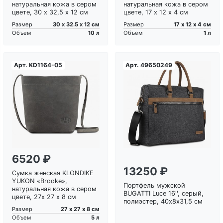
натуральная кожа в сером
натуральная кожа в сером
цвете, 30 х 32,5 х 12 см
цвете, 17 х 12 х 4 см
30 х 32.5 х 12 см
17 х 12 х 4 см
Размер
Размер
10 л
1 л
Объем
Объем
Арт.
KD1164-05
Арт.
49650249
6520 ₽
13250 ₽
Сумка женская KLONDIKE
YUKON «Brooke»,
Портфель мужской
натуральная кожа в сером
BUGATTI Luce 16'', серый,
цвете, 27х 27 х 8 см
полиэстер, 40х8х31,5 см
27 х 27 х 8 см
Размер
5 л
Объем