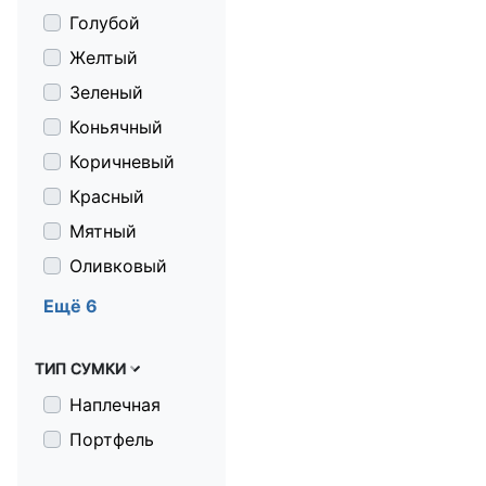
Голубой
Желтый
Зеленый
Коньячный
Коричневый
Красный
Мятный
Оливковый
Серебристый
Ещё 6
Серо-черный
ТИП СУМКИ
Серый
Синий
Наплечная
Черный
Портфель
серый