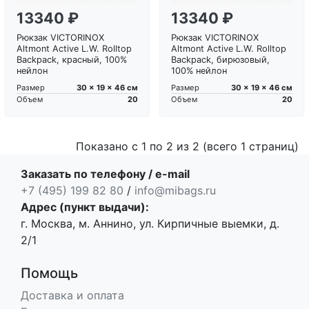
13340 ₽
13340 ₽
Рюкзак VICTORINOX
Рюкзак VICTORINOX
Altmont Active L.W. Rolltop
Altmont Active L.W. Rolltop
Backpack, красный, 100%
Backpack, бирюзовый,
нейлон
100% нейлон
30 x 19 x 46 см
30 x 19 x 46 см
Размер
Размер
20
20
Объем
Объем
Показано с 1 по 2 из 2 (всего 1 страниц)
Заказать по телефону / e-mail
+7 (495) 199 82 80
/
info@mibags.ru
Адрес (пункт выдачи):
г. Москва, м. Аннино, ул. Кирпичные выемки, д.
2/1
Помощь
Доставка и оплата