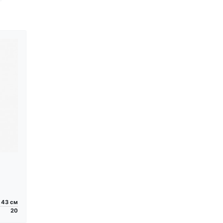
x 43 см
20