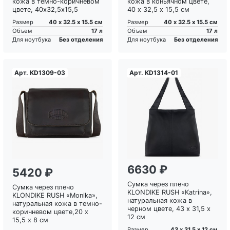
кожа в темно-коричневом
кожа в коньячном цвете,
цвете, 40х32,5х15,5
40 х 32,5 х 15,5 см
40 х 32.5 х 15.5 см
40 х 32.5 х 15.5 см
Размер
Размер
17 л
17 л
Объем
Объем
Без отделения
Без отделения
Для ноутбука
Для ноутбука
Арт.
KD1309-03
Арт.
KD1314-01
Загрузка...
Загрузка...
6630 ₽
5420 ₽
Сумка через плечо
Сумка через плечо
KLONDIKE RUSH «Katrina»,
KLONDIKE RUSH «Monika»,
натуральная кожа в
натуральная кожа в темно-
черном цвете, 43 х 31,5 х
коричневом цвете,20 х
12 см
15,5 х 8 см
43 х 31.5 х 12 см
Размер