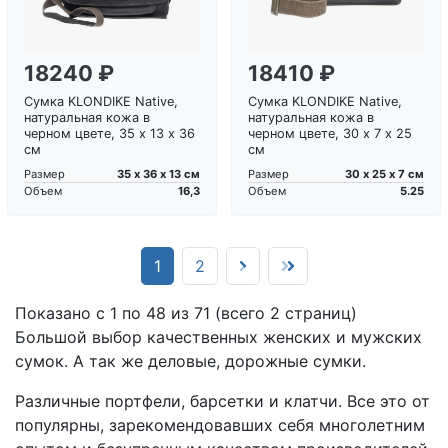
18240 ₽
18410 ₽
Сумка KLONDIKE Native,
Сумка KLONDIKE Native,
натуральная кожа в
натуральная кожа в
черном цвете, 35 х 13 х 36
черном цвете, 30 х 7 х 25
см
см
35 х 36 х 13 см
30 х 25 х 7 см
Размер
Размер
16,3
5.25
Объем
Объем
(current)
1
2
Показано с 1 по 48 из 71 (всего 2 страниц)
Большой выбор качественных женских и мужских
сумок. А так же деловые, дорожные сумки.
Различные портфели, барсетки и клатчи. Все это от
популярны, зарекомендовавших себя многолетним