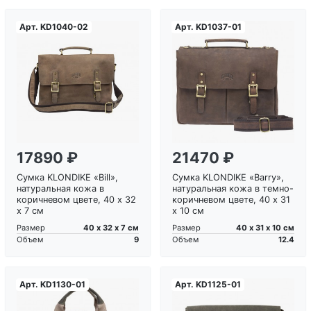
Арт.
KD1040-02
Арт.
KD1037-01
Загрузка...
Загрузка...
17890 ₽
21470 ₽
Сумка KLONDIKE «Bill»,
Сумка KLONDIKE «Barry»,
натуральная кожа в
натуральная кожа в темно-
коричневом цвете, 40 х 32
коричневом цвете, 40 х 31
х 7 см
х 10 см
40 х 32 х 7 см
40 х 31 х 10 см
Размер
Размер
9
12.4
Объем
Объем
Арт.
KD1130-01
Арт.
KD1125-01