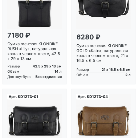
Загрузка...
Загрузка...
7180 ₽
6280 ₽
Сумка женская KLONDIKE
Сумка женская KLONDIKE
RUSH «Lily», натуральная
GOLD «Kate», натуральная
кожа в черном цвете, 42,5
кожа в черном цвете, 21 х
х 29 х 13 см
16,5 х 6,5 см
42.5 х 29 х 13 см
Размер
21 х 16.5 х 6.5 см
Размер
14 л
Объем
2 л
Объем
Без отделения
Для ноутбука
Арт.
KD1273-01
Арт.
KD1273-04
Загрузка...
Загрузка...