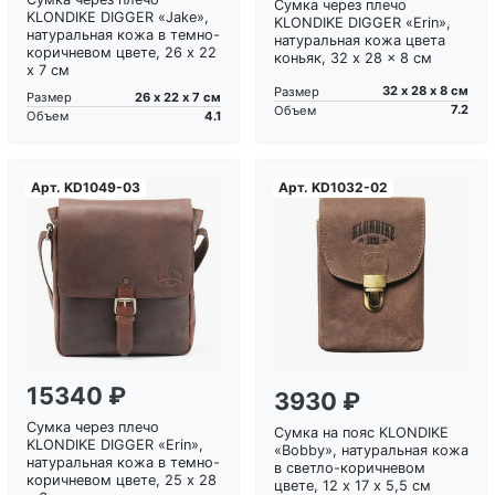
Сумка через плечо
KLONDIKE DIGGER «Jake»,
KLONDIKE DIGGER «Erin»,
натуральная кожа в темно-
натуральная кожа цвета
коричневом цвете, 26 x 22
коньяк, 32 x 28 x 8 см
x 7 см
32 х 28 х 8 см
Размер
26 х 22 х 7 см
Размер
7.2
Объем
4.1
Объем
Арт.
KD1049-03
Арт.
KD1032-02
Загрузка...
Загрузка...
15340 ₽
3930 ₽
Сумка через плечо
Сумка на пояс KLONDIKE
KLONDIKE DIGGER «Erin»,
«Bobby», натуральная кожа
натуральная кожа в темно-
в светло-коричневом
коричневом цвете, 25 x 28
цвете, 12 х 17 х 5,5 см