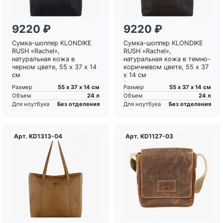
9220 ₽
9220 ₽
Сумка-шоппер KLONDIKE
Сумка-шоппер KLONDIKE
RUSH «Rachel»,
RUSH «Rachel»,
натуральная кожа в
натуральная кожа в темно-
черном цвете, 55 х 37 х 14
коричневом цвете, 55 х 37
см
х 14 см
55 х 37 х 14 см
55 х 37 х 14 см
Размер
Размер
24 л
24 л
Объем
Объем
Без отделения
Без отделения
Для ноутбука
Для ноутбука
Арт.
KD1313-04
Арт.
KD1127-03
Загрузка...
Загрузка...