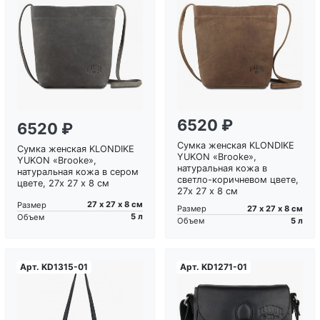
Загрузка...
Загрузка...
6520 ₽
6520 ₽
Сумка женская KLONDIKE
Сумка женская KLONDIKE
YUKON «Brooke»,
YUKON «Brooke»,
натуральная кожа в
натуральная кожа в сером
светло-коричневом цвете,
цвете, 27х 27 х 8 см
27х 27 х 8 см
27 х 27 х 8 см
Размер
27 х 27 х 8 см
Размер
5 л
Объем
5 л
Объем
Арт.
KD1315-01
Арт.
KD1271-01