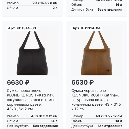
20 х 15.5 х 8 см
Размер
14 л
Объем
2 л
Объем
Без отделения
Для ноутбука
Арт.
KD1314-03
Арт.
KD1314-04
Загрузка...
Загрузка...
6630 ₽
6630 ₽
Сумка через плечо
Сумка через плечо
KLONDIKE RUSH «Katrina»,
KLONDIKE RUSH «Katrina»,
натуральная кожа в темно-
натуральная кожа в
коричневом цвете,
коньячном цвете, 43 х 31,5
43х31,5х12 см
х 12 см
43 х 31.5 х 12 см
43 х 31.5 х 12 см
Размер
Размер
14 л
14 л
Объем
Объем
Без отделения
Без отделения
Для ноутбука
Для ноутбука