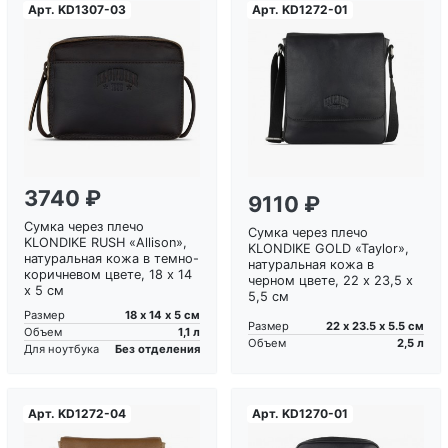
Арт.
KD1307-03
Арт.
KD1272-01
Загрузка...
Загрузка...
3740 ₽
9110 ₽
Сумка через плечо
Сумка через плечо
KLONDIKE RUSH «Allison»,
KLONDIKE GOLD «Taylor»,
натуральная кожа в темно-
натуральная кожа в
коричневом цвете, 18 х 14
черном цвете, 22 х 23,5 х
х 5 см
5,5 см
18 х 14 х 5 см
Размер
22 х 23.5 х 5.5 см
Размер
1,1 л
Объем
2,5 л
Объем
Без отделения
Для ноутбука
Арт.
KD1272-04
Арт.
KD1270-01