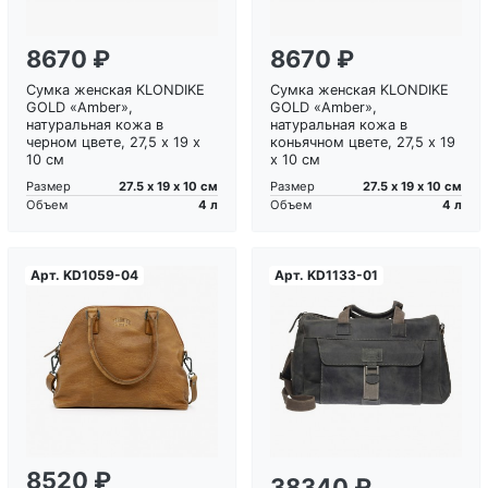
8670 ₽
8670 ₽
Сумка женская KLONDIKE
Сумка женская KLONDIKE
GOLD «Amber»,
GOLD «Amber»,
натуральная кожа в
натуральная кожа в
черном цвете, 27,5 х 19 х
коньячном цвете, 27,5 х 19
10 см
х 10 см
27.5 х 19 х 10 см
27.5 х 19 х 10 см
Размер
Размер
4 л
4 л
Объем
Объем
Арт.
KD1059-04
Арт.
KD1133-01
Загрузка...
Загрузка...
8520 ₽
38340 ₽