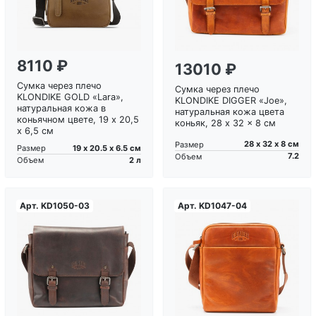
8110 ₽
13010 ₽
Сумка через плечо
Сумка через плечо
KLONDIKE GOLD «Lara»,
KLONDIKE DIGGER «Joe»,
натуральная кожа в
натуральная кожа цвета
коньячном цвете, 19 х 20,5
коньяк, 28 x 32 x 8 см
х 6,5 см
28 х 32 х 8 см
Размер
19 х 20.5 х 6.5 см
Размер
7.2
Объем
2 л
Объем
Арт.
KD1050-03
Арт.
KD1047-04
Загрузка...
Загрузка...