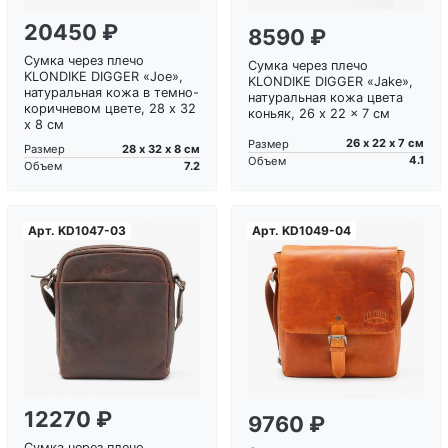
20450 ₽
8590 ₽
Сумка через плечо
Сумка через плечо
KLONDIKE DIGGER «Joe»,
KLONDIKE DIGGER «Jake»,
натуральная кожа в темно-
натуральная кожа цвета
коричневом цвете, 28 x 32
коньяк, 26 x 22 x 7 см
x 8 см
26 х 22 х 7 см
Размер
28 х 32 х 8 см
Размер
4.1
Объем
7.2
Объем
Арт.
KD1047-03
Арт.
KD1049-04
Загрузка...
Загрузка...
12270 ₽
9760 ₽
Сумка через плечо