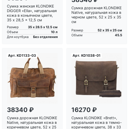
Сумка женская KLONDIKE
Сумка дорожная KLONDIKE
DIGGER «Ella», натуральная
Native, натуральная кожа в
кожа в коньячном цвете,
черном цвете, 52 х 25 х 35
35 x 28,5 x 12,5 см
см
35 х 28.5 х 12.5 см
Размер
52 х 35 х 25 см
Размер
10 л
Объем
45.5
Объем
Без отделения
Для ноутбука
Арт.
KD1133-03
Арт.
KD1038-01
Загрузка...
Загрузка...
38340 ₽
16270 ₽
Сумка дорожная KLONDIKE
Сумка KLONDIKE «Brett»,
Native, натуральная кожа в
натуральная кожа в темно-
коричневом цвете, 52 х 25
коричневом цвете, 38 х 33