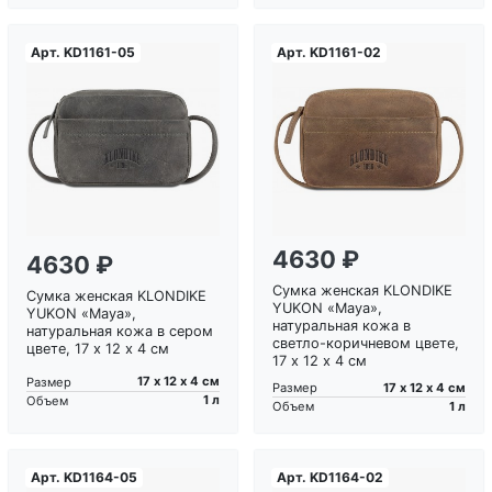
Арт.
KD1161-05
Арт.
KD1161-02
Загрузка...
Загрузка...
4630 ₽
4630 ₽
Сумка женская KLONDIKE
Сумка женская KLONDIKE
YUKON «Maya»,
YUKON «Maya»,
натуральная кожа в
натуральная кожа в сером
светло-коричневом цвете,
цвете, 17 х 12 х 4 см
17 х 12 х 4 см
17 х 12 х 4 см
Размер
17 х 12 х 4 см
Размер
1 л
Объем
1 л
Объем
Арт.
KD1164-05
Арт.
KD1164-02