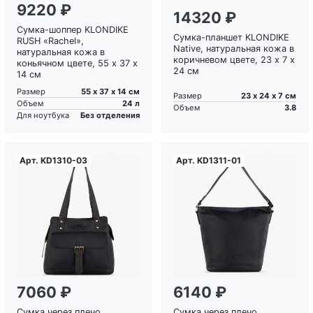
9220 ₽
14320 ₽
Сумка-шоппер KLONDIKE
Сумка-планшет KLONDIKE
RUSH «Rachel»,
Native, натуральная кожа в
натуральная кожа в
коричневом цвете, 23 х 7 х
коньячном цвете, 55 х 37 х
24 см
14 см
55 х 37 х 14 см
Размер
23 х 24 х 7 см
Размер
24 л
Объем
3.8
Объем
Без отделения
Для ноутбука
Арт.
KD1310-03
Арт.
KD1311-01
Загрузка...
Загрузка...
7060 ₽
6140 ₽
Сумка через плечо
Сумка через плечо