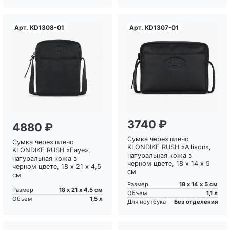
Арт.
KD1308-01
Арт.
KD1307-01
Загрузка...
Загрузка...
3740 ₽
4880 ₽
Сумка через плечо
Сумка через плечо
KLONDIKE RUSH «Allison»,
KLONDIKE RUSH «Faye»,
натуральная кожа в
натуральная кожа в
черном цвете, 18 х 14 х 5
черном цвете, 18 х 21 х 4,5
см
см
18 х 14 х 5 см
Размер
18 х 21 х 4.5 см
Размер
1,1 л
Объем
1,5 л
Объем
Без отделения
Для ноутбука