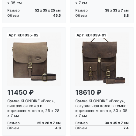
х 35 см
х 7 см
52 х 35 х 25 см
38 х 33 х 7 см
Размер
Размер
45.5
8.8
Объем
Объем
Арт.
KD1035-02
Арт.
KD1039-01
Загрузка...
Загрузка...
11450 ₽
18610 ₽
Сумка KLONDIKE «Brad»,
Сумка KLONDIKE «Brady»,
винтажная кожа в
натуральная кожа в темно-
коричневом цвете, 25 х 28
коричневом цвете, 30 х 35
х 7 см
х 7 см
25 х 28 х 7 см
30 х 35 х 7 см
Размер
Размер
4.9
7.4
Объем
Объем