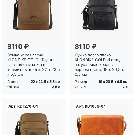
Загрузка...
Загрузка...
9110 ₽
8110 ₽
Сумка через плечо
Сумка через плечо
KLONDIKE GOLD «Taylor»,
KLONDIKE GOLD «Lara»,
натуральная кожа в
натуральная кожа в
коньячном цвете, 22 х 23,5
черном цвете, 19 х 20,5 х
х 5,5 см
6,5 см
22 х 23.5 х 5.5 см
19 х 20.5 х 6.5 см
Размер
Размер
2,5 л
2 л
Объем
Объем
Арт.
KD1270-04
Арт.
KD1050-04
Загрузка...
Загрузка...