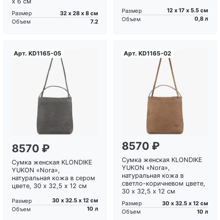
x 6 см
12 х 17 х 5.5 см
Размер
32 х 28 х 8 см
Размер
0,8 л
Объем
7.2
Объем
Арт.
KD1165-05
Арт.
KD1165-02
Загрузка...
Загрузка...
8570 ₽
8570 ₽
Сумка женская KLONDIKE
Сумка женская KLONDIKE
YUKON «Nora»,
YUKON «Nora»,
натуральная кожа в
натуральная кожа в сером
светло-коричневом цвете,
цвете, 30 х 32,5 х 12 см
30 х 32,5 х 12 см
30 х 32.5 х 12 см
Размер
30 х 32.5 х 12 см
Размер
10 л
Объем
10 л
Объем