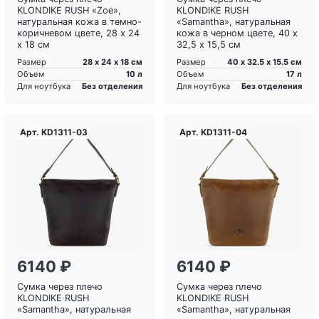
KLONDIKE RUSH «Zoe»,
KLONDIKE RUSH
натуральная кожа в темно-
«Samantha», натуральная
коричневом цвете, 28 х 24
кожа в черном цвете, 40 х
х 18 см
32,5 х 15,5 см
28 х 24 х 18 см
40 х 32.5 х 15.5 см
Размер
Размер
10 л
17 л
Объем
Объем
Без отделения
Без отделения
Для ноутбука
Для ноутбука
Арт.
KD1311-03
Арт.
KD1311-04
Загрузка...
Загрузка...
6140 ₽
6140 ₽
Сумка через плечо
Сумка через плечо
KLONDIKE RUSH
KLONDIKE RUSH
«Samantha», натуральная
«Samantha», натуральная