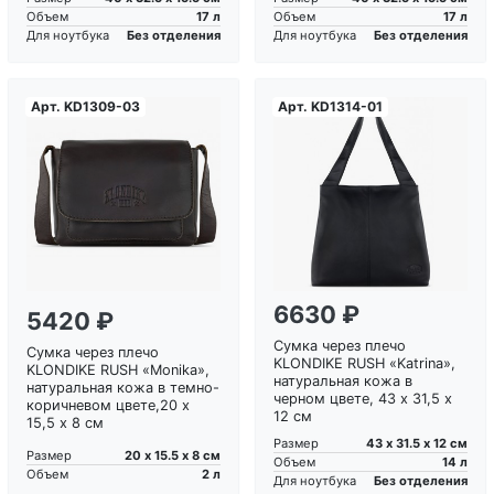
17 л
17 л
Объем
Объем
Без отделения
Без отделения
Для ноутбука
Для ноутбука
Арт.
KD1309-03
Арт.
KD1314-01
Загрузка...
Загрузка...
6630 ₽
5420 ₽
Сумка через плечо
Сумка через плечо
KLONDIKE RUSH «Katrina»,
KLONDIKE RUSH «Monika»,
натуральная кожа в
натуральная кожа в темно-
черном цвете, 43 х 31,5 х
коричневом цвете,20 х
12 см
15,5 х 8 см
43 х 31.5 х 12 см
Размер
20 х 15.5 х 8 см
Размер
14 л
Объем
2 л
Объем
Без отделения
Для ноутбука