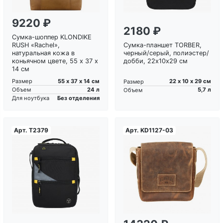
9220 ₽
2180 ₽
Сумка-шоппер KLONDIKE
RUSH «Rachel»,
Сумка-планшет TORBER,
натуральная кожа в
черный/серый, полиэстер/
коньячном цвете, 55 х 37 х
добби, 22х10х29 см
14 см
55 х 37 х 14 см
Размер
22 х 10 х 29 см
Размер
24 л
Объем
5,7 л
Объем
Без отделения
Для ноутбука
Арт.
T2379
Арт.
KD1127-03
Загрузка...
Загрузка...