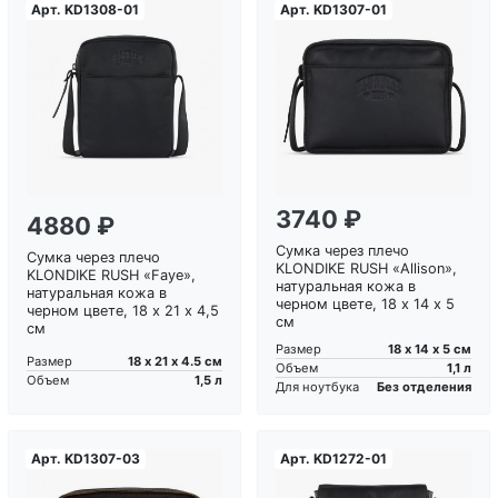
Арт.
KD1308-01
Арт.
KD1307-01
Загрузка...
Загрузка...
3740 ₽
4880 ₽
Сумка через плечо
Сумка через плечо
KLONDIKE RUSH «Allison»,
KLONDIKE RUSH «Faye»,
натуральная кожа в
натуральная кожа в
черном цвете, 18 х 14 х 5
черном цвете, 18 х 21 х 4,5
см
см
18 х 14 х 5 см
Размер
18 х 21 х 4.5 см
Размер
1,1 л
Объем
1,5 л
Объем
Без отделения
Для ноутбука
Арт.
KD1307-03
Арт.
KD1272-01