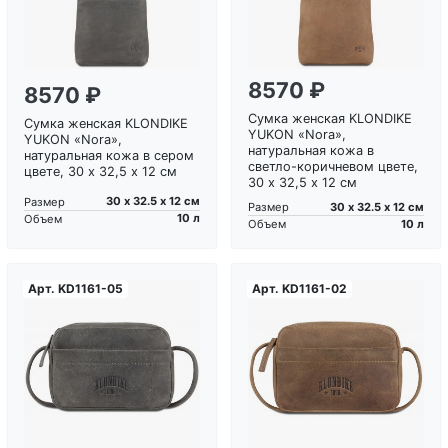
8570 ₽
8570 ₽
Сумка женская KLONDIKE
Сумка женская KLONDIKE
YUKON «Nora»,
YUKON «Nora»,
натуральная кожа в
натуральная кожа в сером
светло-коричневом цвете,
цвете, 30 х 32,5 х 12 см
30 х 32,5 х 12 см
30 х 32.5 х 12 см
Размер
30 х 32.5 х 12 см
Размер
10 л
Объем
10 л
Объем
Арт.
KD1161-05
Арт.
KD1161-02
Загрузка...
Загрузка...