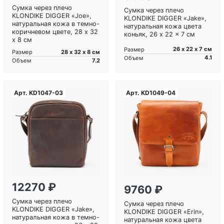
Сумка через плечо
Сумка через плечо
KLONDIKE DIGGER «Joe»,
KLONDIKE DIGGER «Jake»,
натуральная кожа в темно-
натуральная кожа цвета
коричневом цвете, 28 x 32
коньяк, 26 x 22 x 7 см
x 8 см
26 х 22 х 7 см
Размер
28 х 32 х 8 см
Размер
4.1
Объем
7.2
Объем
Арт.
KD1047-03
Арт.
KD1049-04
Загрузка...
Загрузка...
12270 ₽
9760 ₽
Сумка через плечо
Сумка через плечо
KLONDIKE DIGGER «Jake»,
KLONDIKE DIGGER «Erin»,
натуральная кожа в темно-
натуральная кожа цвета