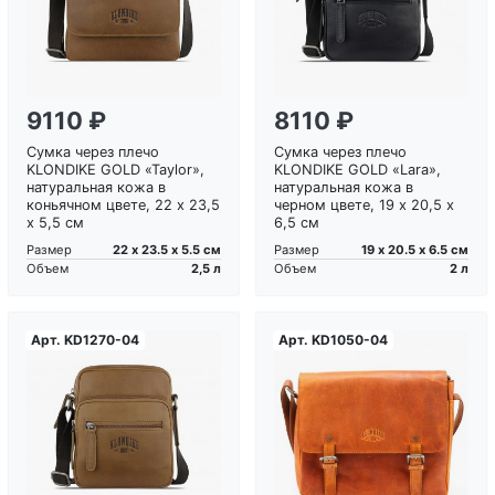
9110 ₽
8110 ₽
Сумка через плечо
Сумка через плечо
KLONDIKE GOLD «Taylor»,
KLONDIKE GOLD «Lara»,
натуральная кожа в
натуральная кожа в
коньячном цвете, 22 х 23,5
черном цвете, 19 х 20,5 х
х 5,5 см
6,5 см
22 х 23.5 х 5.5 см
19 х 20.5 х 6.5 см
Размер
Размер
2,5 л
2 л
Объем
Объем
Арт.
KD1270-04
Арт.
KD1050-04
Загрузка...
Загрузка...