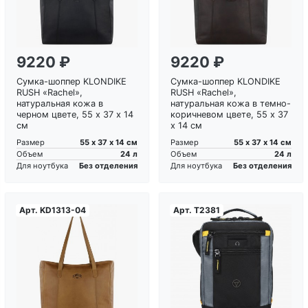
9220 ₽
9220 ₽
Сумка-шоппер KLONDIKE
Сумка-шоппер KLONDIKE
RUSH «Rachel»,
RUSH «Rachel»,
натуральная кожа в
натуральная кожа в темно-
черном цвете, 55 х 37 х 14
коричневом цвете, 55 х 37
см
х 14 см
55 х 37 х 14 см
55 х 37 х 14 см
Размер
Размер
24 л
24 л
Объем
Объем
Без отделения
Без отделения
Для ноутбука
Для ноутбука
Арт.
KD1313-04
Арт.
T2381
Загрузка...
Загрузка...