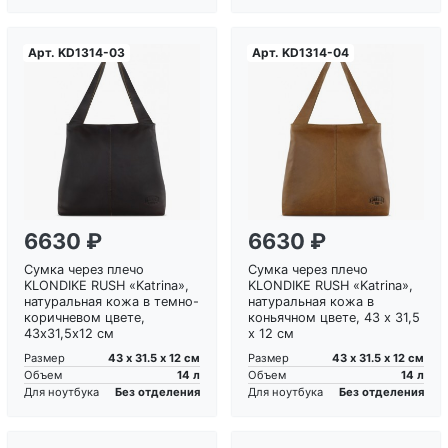
Арт.
KD1314-03
Арт.
KD1314-04
Загрузка...
Загрузка...
6630 ₽
6630 ₽
Сумка через плечо
Сумка через плечо
KLONDIKE RUSH «Katrina»,
KLONDIKE RUSH «Katrina»,
натуральная кожа в темно-
натуральная кожа в
коричневом цвете,
коньячном цвете, 43 х 31,5
43х31,5х12 см
х 12 см
43 х 31.5 х 12 см
43 х 31.5 х 12 см
Размер
Размер
14 л
14 л
Объем
Объем
Без отделения
Без отделения
Для ноутбука
Для ноутбука