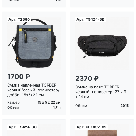
Арт.
T2380
Арт.
T9424-3B
Загрузка...
Загрузка...
1700 ₽
2370 ₽
Сумка наплечная TORBER,
Сумка на пояс TORBER,
черный/серый, полиэстер/
чёрный, полиэстер, 27 х 9
добби, 15х5х22 см
х 14 см
15 х 5 х 22 см
Размер
2015
Объем
1,7 л
Объем
Арт.
T9424-3G
Арт.
KD1032-02