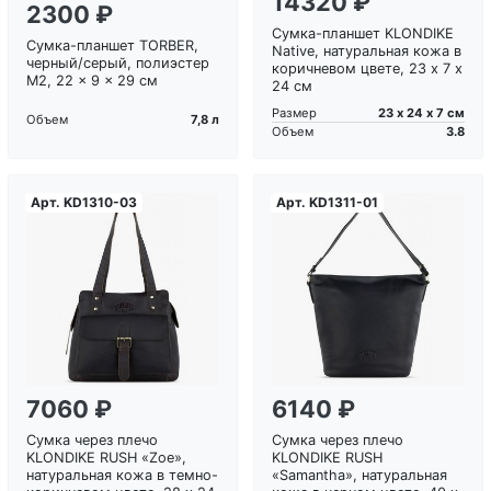
14320 ₽
2300 ₽
Сумка-планшет KLONDIKE
Сумка-планшет TORBER,
Native, натуральная кожа в
черный/серый, полиэстер
коричневом цвете, 23 х 7 х
M2, 22 x 9 x 29 см
24 см
23 х 24 х 7 см
Размер
7,8 л
Объем
3.8
Объем
Арт.
KD1310-03
Арт.
KD1311-01
Загрузка...
Загрузка...
7060 ₽
6140 ₽
Сумка через плечо
Сумка через плечо
KLONDIKE RUSH «Zoe»,
KLONDIKE RUSH
натуральная кожа в темно-
«Samantha», натуральная