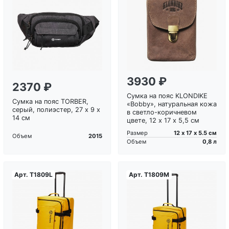
Загрузка...
Загрузка...
3930 ₽
2370 ₽
Сумка на пояс KLONDIKE
Сумка на пояс TORBER,
«Bobby», натуральная кожа
серый, полиэстер, 27 х 9 х
в светло-коричневом
14 см
цвете, 12 х 17 х 5,5 см
12 х 17 х 5.5 см
Размер
2015
Объем
0,8 л
Объем
Арт.
T1809L
Арт.
T1809M
Загрузка...
Загрузка...