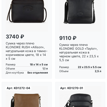
Загрузка...
Загрузка...
3740 ₽
9110 ₽
Сумка через плечо
Сумка через плечо
KLONDIKE RUSH «Allison»,
KLONDIKE GOLD «Taylor»,
натуральная кожа в темно-
натуральная кожа в
коричневом цвете, 18 х 14
черном цвете, 22 х 23,5 х
х 5 см
5,5 см
18 х 14 х 5 см
Размер
22 х 23.5 х 5.5 см
Размер
1,1 л
Объем
2,5 л
Объем
Без отделения
Для ноутбука
Арт.
KD1272-04
Арт.
KD1270-01
Загрузка...
Загрузка...