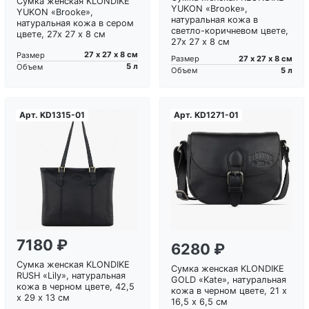
Сумка женская KLONDIKE
YUKON «Brooke»,
YUKON «Brooke»,
натуральная кожа в
натуральная кожа в сером
светло-коричневом цвете,
цвете, 27х 27 х 8 см
27х 27 х 8 см
27 х 27 х 8 см
Размер
27 х 27 х 8 см
Размер
5 л
Объем
5 л
Объем
Арт.
KD1315-01
Арт.
KD1271-01
Загрузка...
Загрузка...
7180 ₽
6280 ₽
Сумка женская KLONDIKE
Сумка женская KLONDIKE
RUSH «Lily», натуральная
GOLD «Kate», натуральная
кожа в черном цвете, 42,5
кожа в черном цвете, 21 х
х 29 х 13 см
16,5 х 6,5 см