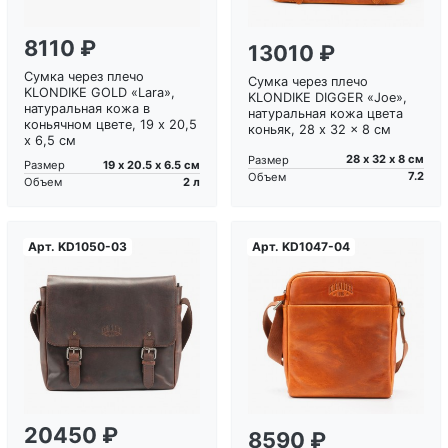
8110 ₽
13010 ₽
Сумка через плечо
Сумка через плечо
KLONDIKE GOLD «Lara»,
KLONDIKE DIGGER «Joe»,
натуральная кожа в
натуральная кожа цвета
коньячном цвете, 19 х 20,5
коньяк, 28 x 32 x 8 см
х 6,5 см
28 х 32 х 8 см
Размер
19 х 20.5 х 6.5 см
Размер
7.2
Объем
2 л
Объем
Арт.
KD1050-03
Арт.
KD1047-04
Загрузка...
Загрузка...
20450 ₽
8590 ₽