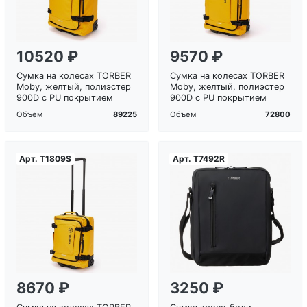
10520 ₽
9570 ₽
Сумка на колесах TORBER
Сумка на колесах TORBER
Moby, желтый, полиэстер
Moby, желтый, полиэстер
900D с PU покрытием
900D с PU покрытием
89225
72800
Объем
Объем
Арт.
T1809S
Арт.
T7492R
Загрузка...
Загрузка...
8670 ₽
3250 ₽