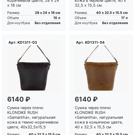
коричневом цвете, 28 х 24
кожа в черном цвете, 40 х
х 18 см
32,5 х 15,5 см
28 х 24 х 18 см
40 х 32.5 х 15.5 см
Размер
Размер
10 л
17 л
Объем
Объем
Без отделения
Без отделения
Для ноутбука
Для ноутбука
Арт.
KD1311-03
Арт.
KD1311-04
Загрузка...
Загрузка...
6140 ₽
6140 ₽
Сумка через плечо
Сумка через плечо
KLONDIKE RUSH
KLONDIKE RUSH
«Samantha», натуральная
«Samantha», натуральная
кожа в темно-коричневом
кожа в коньячном цвете,
цвете, 40х32,5х15,5
40 х 32,5 х 15,5 см
40 х 32.5 х 15.5 см
40 х 32.5 х 15.5 см
Размер
Размер