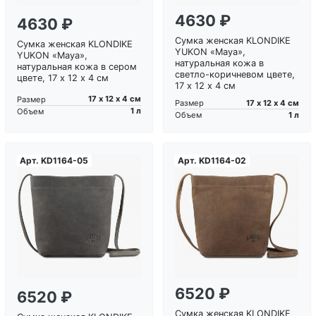
4630 ₽
4630 ₽
Сумка женская KLONDIKE
Сумка женская KLONDIKE
YUKON «Maya»,
YUKON «Maya»,
натуральная кожа в
натуральная кожа в сером
светло-коричневом цвете,
цвете, 17 х 12 х 4 см
17 х 12 х 4 см
17 х 12 х 4 см
Размер
17 х 12 х 4 см
Размер
1 л
Объем
1 л
Объем
Арт.
KD1164-05
Арт.
KD1164-02
Загрузка...
Загрузка...
6520 ₽
6520 ₽
Сумка женская KLONDIKE