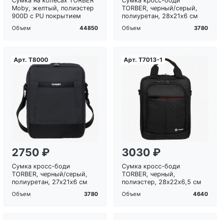
Сумка на колесах TORBER
Сумка кросс-боди
Moby, желтый, полиэстер
TORBER, черный/серый,
900D с PU покрытием
полиуретан, 28х21х6 см
44850
3780
Объем
Объем
Арт.
T8000
Арт.
T7013-1
Загрузка...
Загрузка...
2750 ₽
3030 ₽
Сумка кросс-боди
Сумка кросс-боди
TORBER, черный/серый,
TORBER, черный,
полиуретан, 27х21х6 см
полиэстер, 28х22х6,5 см
3780
4640
Объем
Объем